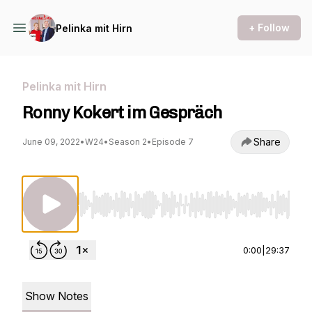
+ Follow
Pelinka mit Hirn
Pelinka mit Hirn
Ronny Kokert im Gespräch
Share
June 09, 2022
•
W24
•
Season 2
•
Episode 7
Use Left/Right to seek, Home/End to jump to st
0:00
|
29:37
Show Notes