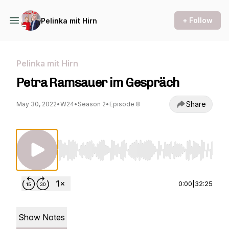
+ Follow
Pelinka mit Hirn
Pelinka mit Hirn
Petra Ramsauer im Gespräch
Share
May 30, 2022
•
W24
•
Season 2
•
Episode 8
Use Left/Right to seek, Home/End to jump to st
0:00
|
32:25
Show Notes